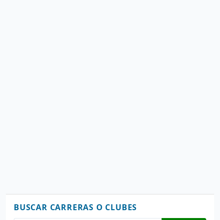
e
e
n
t
r
a
d
a
s
BUSCAR CARRERAS O CLUBES