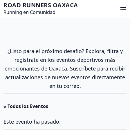
S
ROAD RUNNERS OAXACA
M
a
Running en Comunidad
e
l
n
t
ú
a
r
¿Listo para el próximo desafío? Explora, filtra y
a
regístrate en los eventos deportivos más
l
emocionantes de Oaxaca. Suscríbete para recibir
c
o
actualizaciones de nuevos eventos directamente
n
en tu correo.
t
e
« Todos los Eventos
n
i
Este evento ha pasado.
d