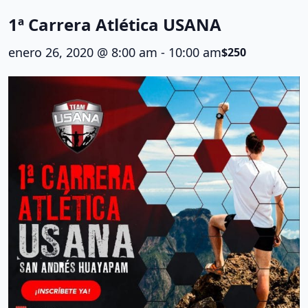
o
1ª Carrera Atlética USANA
enero 26, 2020 @ 8:00 am
-
10:00 am
$250