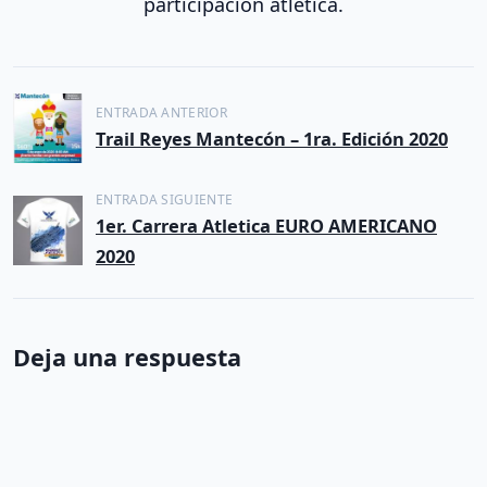
participación atlética.
N
ENTRADA ANTERIOR
a
Trail Reyes Mantecón – 1ra. Edición 2020
v
ENTRADA SIGUIENTE
e
1er. Carrera Atletica EURO AMERICANO
g
2020
a
c
i
Deja una respuesta
ó
n
d