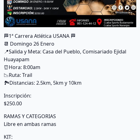
🏁
1ª Carrera Atlética USANA
🏁
📆
Domingo 26 Enero
📍
Salida y Meta: Casa del Pueblo, Comisariado Ejidal
Huayapam
⏰
Hora: 8:00am
📉
Ruta: Trail
🏞
Distancias: 2.5km, 5km y 10km
Inscripción:
$250.00
RAMAS Y CATEGORIAS
Libre en ambas ramas
KIT: