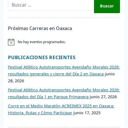
B
u
s
c
Próximas Carreras en Oaxaca
a
r
No hay eventos programados.
:
A
v
i
PUBLICACIONES RECIENTES
s
o
Festival Atlético Autotransportes Avendaño Morales 2026:
resultados generales y cierre del Día 2 en Oaxaca
junio
28, 2026
Festival Atlético Autotransportes Avendaño Morales 2026:
resultados del Día 1 en Parque Primavera
junio 27, 2026
Corre en el Medio Maratón ACREIMEX 2025 en Oaxaca:
Historia, Rutas y Cómo Participar
junio 17, 2025