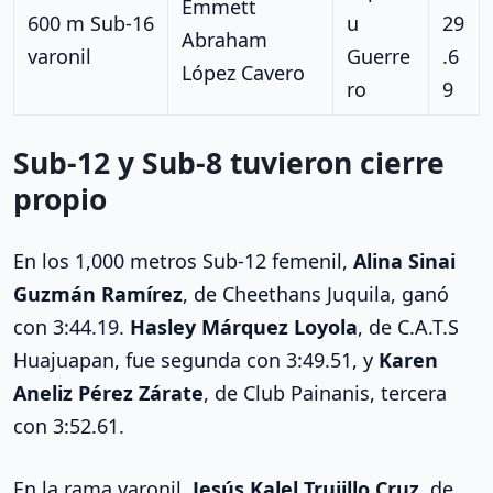
Emmett
600 m Sub-16
u
29
Abraham
varonil
Guerre
.6
López Cavero
ro
9
Sub-12 y Sub-8 tuvieron cierre
propio
En los 1,000 metros Sub-12 femenil,
Alina Sinai
Guzmán Ramírez
, de Cheethans Juquila, ganó
con 3:44.19.
Hasley Márquez Loyola
, de C.A.T.S
Huajuapan, fue segunda con 3:49.51, y
Karen
Aneliz Pérez Zárate
, de Club Painanis, tercera
con 3:52.61.
En la rama varonil,
Jesús Kalel Trujillo Cruz
, de