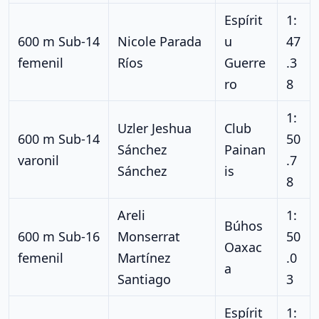
Espírit
1:
600 m Sub-14
Nicole Parada
u
47
femenil
Ríos
Guerre
.3
ro
8
1:
Uzler Jeshua
Club
600 m Sub-14
50
Sánchez
Painan
varonil
.7
Sánchez
is
8
Areli
1:
Búhos
600 m Sub-16
Monserrat
50
Oaxac
femenil
Martínez
.0
a
Santiago
3
Espírit
1: