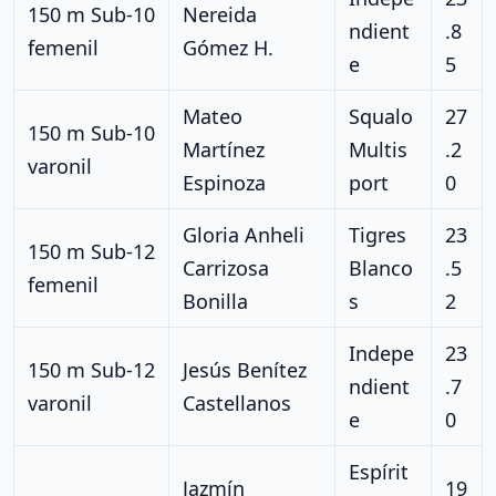
150 m Sub-10
Nereida
ndient
.8
femenil
Gómez H.
e
5
Mateo
Squalo
27
150 m Sub-10
Martínez
Multis
.2
varonil
Espinoza
port
0
Gloria Anheli
Tigres
23
150 m Sub-12
Carrizosa
Blanco
.5
femenil
Bonilla
s
2
Indepe
23
150 m Sub-12
Jesús Benítez
ndient
.7
varonil
Castellanos
e
0
Espírit
Jazmín
19