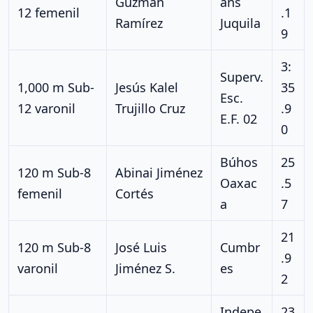
Guzmán
ans
12 femenil
.1
Ramírez
Juquila
9
3:
Superv.
1,000 m Sub-
Jesús Kalel
35
Esc.
12 varonil
Trujillo Cruz
.9
E.F. 02
0
Búhos
25
120 m Sub-8
Abinai Jiménez
Oaxac
.5
femenil
Cortés
a
7
21
120 m Sub-8
José Luis
Cumbr
.9
varonil
Jiménez S.
es
2
Indepe
23