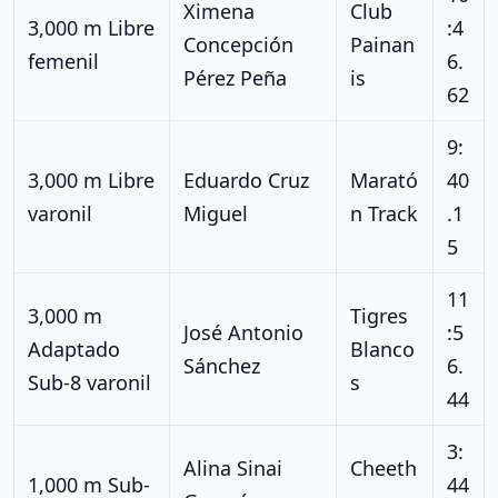
Ximena
Club
3,000 m Libre
:4
Concepción
Painan
femenil
6.
Pérez Peña
is
62
9:
3,000 m Libre
Eduardo Cruz
Marató
40
varonil
Miguel
n Track
.1
5
11
3,000 m
Tigres
José Antonio
:5
Adaptado
Blanco
Sánchez
6.
Sub-8 varonil
s
44
3:
Alina Sinai
Cheeth
1,000 m Sub-
44