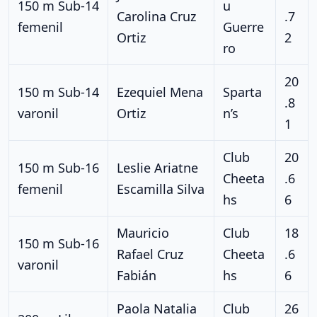
150 m Sub-14
u
Carolina Cruz
.7
femenil
Guerre
Ortiz
2
ro
20
150 m Sub-14
Ezequiel Mena
Sparta
.8
varonil
Ortiz
n’s
1
Club
20
150 m Sub-16
Leslie Ariatne
Cheeta
.6
femenil
Escamilla Silva
hs
6
Mauricio
Club
18
150 m Sub-16
Rafael Cruz
Cheeta
.6
varonil
Fabián
hs
6
Paola Natalia
Club
26