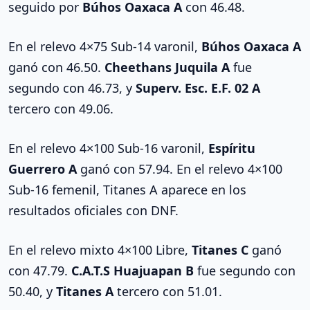
seguido por
Búhos Oaxaca A
con 46.48.
En el relevo 4×75 Sub-14 varonil,
Búhos Oaxaca A
ganó con 46.50.
Cheethans Juquila A
fue
segundo con 46.73, y
Superv. Esc. E.F. 02 A
tercero con 49.06.
En el relevo 4×100 Sub-16 varonil,
Espíritu
Guerrero A
ganó con 57.94. En el relevo 4×100
Sub-16 femenil, Titanes A aparece en los
resultados oficiales con DNF.
En el relevo mixto 4×100 Libre,
Titanes C
ganó
con 47.79.
C.A.T.S Huajuapan B
fue segundo con
50.40, y
Titanes A
tercero con 51.01.