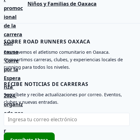
Niños y Familias de Oaxaca
v
e
g
a
SOBRE ROAD RUNNERS OAXACA
c
Promovemos el atletismo comunitario en Oaxaca.
i
Compartimos carreras, clubes, y experiencias locales de
running para todos los niveles.
ó
n
RECIBE NOTICIAS DE CARRERAS
d
Suscríbete y recibe actualizaciones por correo. Eventos,
e
clubes y nuevas entradas.
e
I
n
n
t
g
r
Suscríbete Ahora