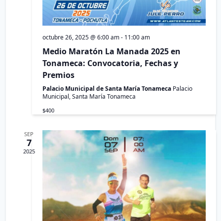
d
e
octubre 26, 2025 @ 6:00 am
-
11:00 am
E
Medio Maratón La Manada 2025 en
v
Tonameca: Convocatoria, Fechas y
Premios
e
Palacio Municipal de Santa María Tonameca
Palacio
n
Municipal, Santa María Tonameca
t
$400
o
SEP
7
s
2025