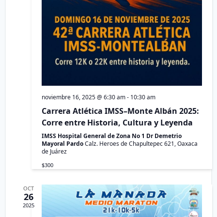
e
ú
a
c
s
s
h
d
q
e
a
u
E
.
e
v
d
e
noviembre 16, 2025 @ 6:30 am
-
10:30 am
n
a
Carrera Atlética IMSS–Monte Albán 2025:
t
y
Corre entre Historia, Cultura y Leyenda
o
v
IMSS Hospital General de Zona No 1 Dr Demetrio
Mayoral Pardo
Calz. Heroes de Chapultepec 621, Oaxaca
i
de Juárez
s
$300
t
OCT
26
a
2025
s