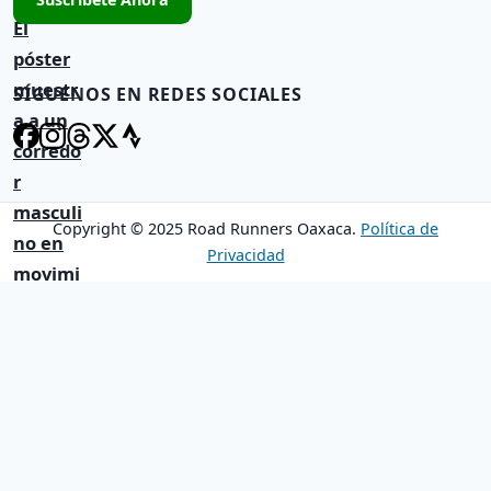
r
e
a
s
a
d
SÍGUENOS EN REDES SOCIALES
t
a
u
s
c
o
r
Copyright © 2025 Road Runners Oaxaca.
Política de
r
Privacidad
e
o
e
l
e
c
t
r
ó