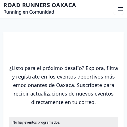
S
ROAD RUNNERS OAXACA
M
a
Running en Comunidad
e
l
n
t
ú
a
r
a
l
c
¿Listo para el próximo desafío? Explora, filtra
o
y regístrate en los eventos deportivos más
n
emocionantes de Oaxaca. Suscríbete para
t
recibir actualizaciones de nuevos eventos
e
directamente en tu correo.
n
i
d
No hay eventos programados.