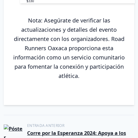
$330
Nota: Asegúrate de verificar las
actualizaciones y detalles del evento
directamente con los organizadores. Road
Runners Oaxaca proporciona esta
información como un servicio comunitario
para fomentar la conexión y participación
atlética.
N
ENTRADA ANTERIOR
Corre por la Esperanza 2024: Apoya a los
a