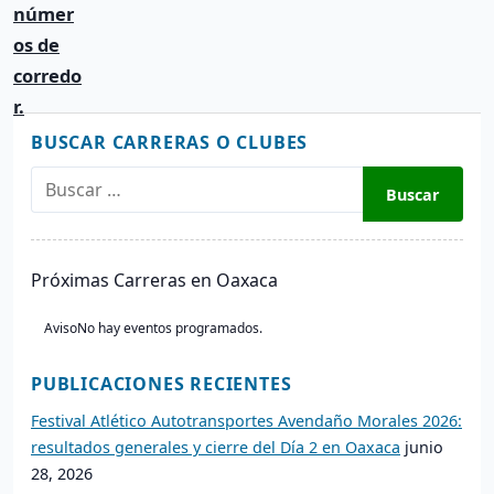
BUSCAR CARRERAS O CLUBES
B
u
s
c
Próximas Carreras en Oaxaca
a
r
Aviso
No hay eventos programados.
:
PUBLICACIONES RECIENTES
Festival Atlético Autotransportes Avendaño Morales 2026:
resultados generales y cierre del Día 2 en Oaxaca
junio
28, 2026