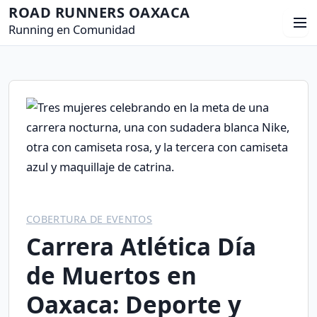
S
ROAD RUNNERS OAXACA
M
a
Running en Comunidad
e
l
n
t
ú
a
r
a
l
c
o
n
COBERTURA DE EVENTOS
t
Carrera Atlética Día
e
n
de Muertos en
i
Oaxaca: Deporte y
d