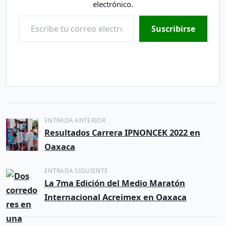
electrónico.
Escribe tu correo electrónico…
Suscribirse
N
ENTRADA ANTERIOR
Resultados Carrera IPNONCEK 2022 en
a
Oaxaca
v
e
ENTRADA SIGUIENTE
La 7ma Edición del Medio Maratón
g
Internacional Acreimex en Oaxaca
a
c